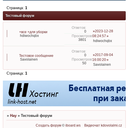
Страница:
1
Тестовый форум
2023-12-28
0
+все +для уборки
hdiwochqbx
08:24:57
3801
hdiwochqbx
2017-09-04
0
Тестовое сообщение
Savolainen
16:00:20
50
Savolainen
Страница:
1
»
Hay
»
Тестовый форум
Создать форум
©
iboard.ws
Видеочат
kdovolalmi.cz